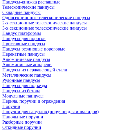
Пандусы-книжка распашные
Телескопические пандусы
Складные пандусы
Односекционные телескопические пандусы
2-х секционные телескопические пандусы
3-х секционные телескопические пандусы
Пандус платформы
Пандусы для порогов
Приставные пандусы
Пандусы резиновые пороговые
Перекатные пандусы
Алюминиевые пандусы
Алюминиевые аппарели
Пандусы из нержавеющей стали
Металлические пандусы
Рулонные пандусы
Пандусы для подъезда
Пандусы из бетона
Модульные пандусы
Перила, поручни и ограждения
Поручни
Поручни для санузлов (поручни для инвалидов)
Напольные поручни
Разборные поручни
Откидные поручни