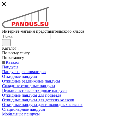
Интернет-магазин представительского класса
Каталог
По всему сайту
По каталогу
Каталог
Пандусы
Пандусы для инвалидов
Откидные пандусы
Откидные раздвижные пандусы
Складные откидные пандусы
Цельнолистовые откидные пандусы
Откидные пандусы для подъезда
Откидные пандусы для детских колясок
Откидные пандусы для инвалидных колясок
Стационарные пандусы
Мобильные пандусы