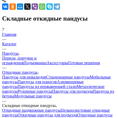
Складные откидные пандусы
7
Главная
—
Каталог
—
Пандусы
Перила, поручни и
ограждения
Подъемники
Аксессуары
Готовые решения
—
Откидные пандусы
Пандусы для инвалидов
Стационарные пандусы
Мобильные
пандусы
Пандусы для порогов
Алюминиевые
пандусы
Пандусы из нержавеющей стали
Металлические
пандусы
Рулонные пандусы
Пандусы для подъезда
Пандусы из
бетона
Модульные пандусы
—
Складные откидные пандусы
Откидные раздвижные пандусы
Цельнолистовые откидные
пандусы
Откидные пандусы для подъезда
Откидные пандусы