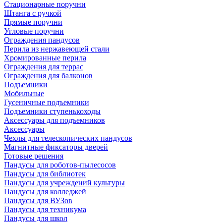
Стационарные поручни
Штанга с ручкой
Прямые поручни
Угловые поручни
Ограждения пандусов
Перила из нержавеющей стали
Хромированные перила
Ограждения для террас
Ограждения для балконов
Подъемники
Мобильные
Гусеничные подъемники
Подъемники ступенькоходы
Аксессуары для подъемников
Аксессуары
Чехлы для телескопических пандусов
Магнитные фиксаторы дверей
Готовые решения
Пандусы для роботов-пылесосов
Пандусы для библиотек
Пандусы для учреждений культуры
Пандусы для колледжей
Пандусы для ВУЗов
Пандусы для техникума
Пандусы для школ