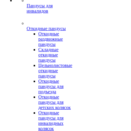
Пандусы для
инвалидов
Откидные пандусы
Откидные
раздвижные
пандусы
Складные
откидные
пандусы
Цельнолистовые
откидные
пандусы
Откидные
пандусы для
подъезда
Откидные
пандусы для
детских колясок
Откидные
пандусы для
инвалидных
колясок