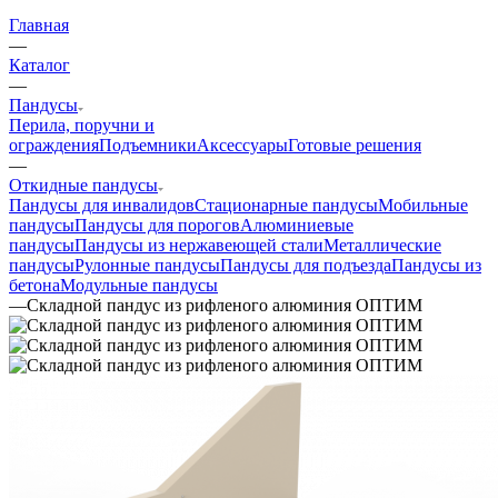
Главная
—
Каталог
—
Пандусы
Перила, поручни и
ограждения
Подъемники
Аксессуары
Готовые решения
—
Откидные пандусы
Пандусы для инвалидов
Стационарные пандусы
Мобильные
пандусы
Пандусы для порогов
Алюминиевые
пандусы
Пандусы из нержавеющей стали
Металлические
пандусы
Рулонные пандусы
Пандусы для подъезда
Пандусы из
бетона
Модульные пандусы
—
Складной пандус из рифленого алюминия ОПТИМ