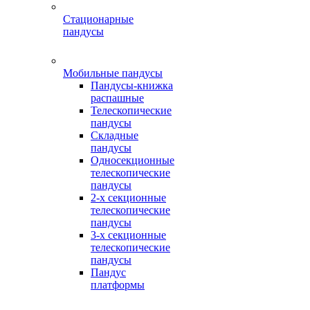
Стационарные
пандусы
Мобильные пандусы
Пандусы-книжка
распашные
Телескопические
пандусы
Складные
пандусы
Односекционные
телескопические
пандусы
2-х секционные
телескопические
пандусы
3-х секционные
телескопические
пандусы
Пандус
платформы