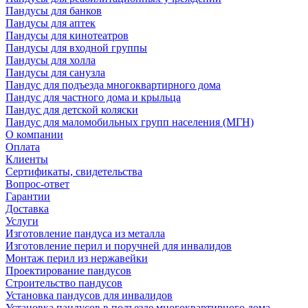
Пандусы для банков
Пандусы для аптек
Пандусы для кинотеатров
Пандусы для входной группы
Пандусы для холла
Пандусы для санузла
Пандус для подъезда многоквартирного дома
Пандус для частного дома и крыльца
Пандус для детской коляски
Пандус для маломобильных групп населения (МГН)
О компании
Оплата
Клиенты
Сертификаты, свидетельства
Вопрос-ответ
Гарантии
Доставка
Услуги
Изготовление пандуса из металла
Изготовление перил и поручней для инвалидов
Монтаж перил из нержавейки
Проектирование пандусов
Строительство пандусов
Установка пандусов для инвалидов
Установка пандусов в подъезде многоквартирного дома