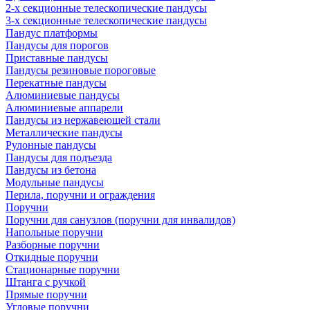
2-х секционные телескопические пандусы
3-х секционные телескопические пандусы
Пандус платформы
Пандусы для порогов
Приставные пандусы
Пандусы резиновые пороговые
Перекатные пандусы
Алюминиевые пандусы
Алюминиевые аппарели
Пандусы из нержавеющей стали
Металлические пандусы
Рулонные пандусы
Пандусы для подъезда
Пандусы из бетона
Модульные пандусы
Перила, поручни и ограждения
Поручни
Поручни для санузлов (поручни для инвалидов)
Напольные поручни
Разборные поручни
Откидные поручни
Стационарные поручни
Штанга с ручкой
Прямые поручни
Угловые поручни