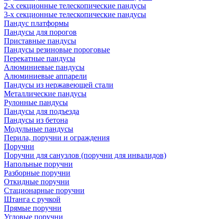
2-х секционные телескопические пандусы
3-х секционные телескопические пандусы
Пандус платформы
Пандусы для порогов
Приставные пандусы
Пандусы резиновые пороговые
Перекатные пандусы
Алюминиевые пандусы
Алюминиевые аппарели
Пандусы из нержавеющей стали
Металлические пандусы
Рулонные пандусы
Пандусы для подъезда
Пандусы из бетона
Модульные пандусы
Перила, поручни и ограждения
Поручни
Поручни для санузлов (поручни для инвалидов)
Напольные поручни
Разборные поручни
Откидные поручни
Стационарные поручни
Штанга с ручкой
Прямые поручни
Угловые поручни