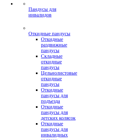
Пандусы для
инвалидов
Откидные пандусы
Откидные
раздвижные
пандусы
Складные
откидные
пандусы
Цельнолистовые
откидные
пандусы
Откидные
пандусы для
подъезда
Откидные
пандусы для
детских колясок
Откидные
пандусы для
инвалидных