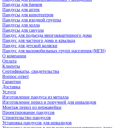
Пандусы для банков
Пандусы для аптек
Пандусы для кинотеатров
Пандусы для входной группы
Пандусы для холла
Пандусы для санузла
Пандус для подъезда многоквартирного дома
Пандус для частного дома и крыльца
Пандус для детской коляски
Пандус для маломобильных групп населения (МГН)
О компании
Оплата
Клиенты
Сертификаты, свидетельства
Вопрос-ответ
Гарантии
Доставка
Услуги
Изготовление пандуса из металла
Изготовление перил и поручней для инвалидов
Монтаж перил из нержавейки
Проектирование пандусов
Строительство пандусов
Установка пандусов для инвалидов
Установка пандусов в подъезде многоквартирного дома