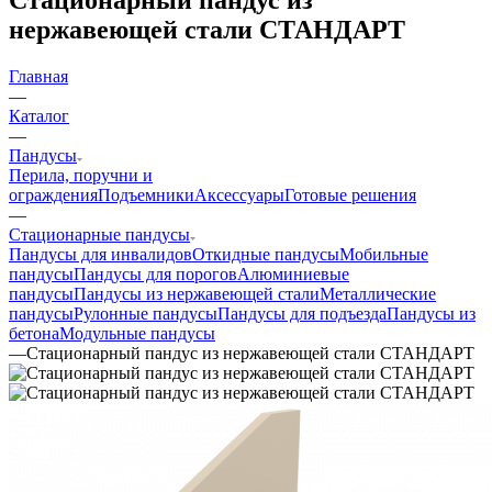
нержавеющей стали СТАНДАРТ
Главная
—
Каталог
—
Пандусы
Перила, поручни и
ограждения
Подъемники
Аксессуары
Готовые решения
—
Стационарные пандусы
Пандусы для инвалидов
Откидные пандусы
Мобильные
пандусы
Пандусы для порогов
Алюминиевые
пандусы
Пандусы из нержавеющей стали
Металлические
пандусы
Рулонные пандусы
Пандусы для подъезда
Пандусы из
бетона
Модульные пандусы
—
Стационарный пандус из нержавеющей стали СТАНДАРТ