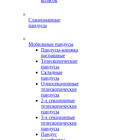
колясок
Стационарные
пандусы
Мобильные пандусы
Пандусы-книжка
распашные
Телескопические
пандусы
Складные
пандусы
Односекционные
телескопические
пандусы
2-х секционные
телескопические
пандусы
3-х секционные
телескопические
пандусы
Пандус
платформы