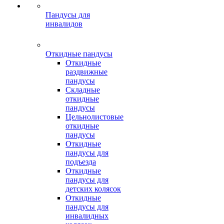
Пандусы для
инвалидов
Откидные пандусы
Откидные
раздвижные
пандусы
Складные
откидные
пандусы
Цельнолистовые
откидные
пандусы
Откидные
пандусы для
подъезда
Откидные
пандусы для
детских колясок
Откидные
пандусы для
инвалидных