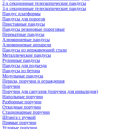
2-х секционные телескопические пандусы
3-х секционные телескопические пандусы
Пандус платформы
Пандусы для порогов
Приставные пандусы
Пандусы резиновые пороговые
Перекатные пандусы
Алюминиевые пандусы
Алюминиевые аппарели
Пандусы из нержавеющей стали
Металлические пандусы
Рулонные пандусы
Пандусы для подъезда
Пандусы из бетона
Модульные пандусы
Перила, поручни и ограждения
Поручни
Поручни для санузлов (поручни для инвалидов)
Напольные поручни
Разборные поручни
Откидные поручни
Стационарные поручни
Штанга с ручкой
Прямые поручни
Угловые поручни