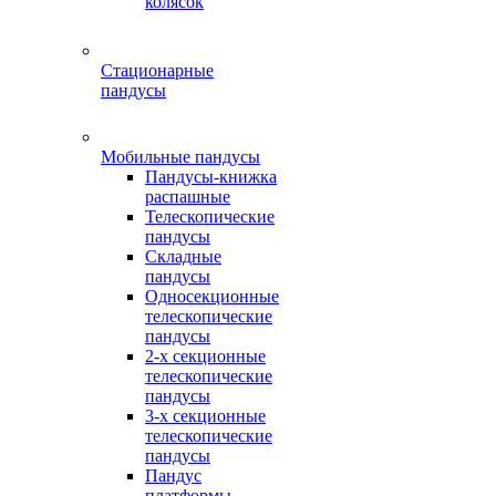
колясок
Стационарные
пандусы
Мобильные пандусы
Пандусы-книжка
распашные
Телескопические
пандусы
Складные
пандусы
Односекционные
телескопические
пандусы
2-х секционные
телескопические
пандусы
3-х секционные
телескопические
пандусы
Пандус
платформы