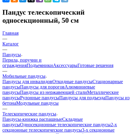
Пандус телескопический
односекционный, 50 см
Главная
—
Каталог
—
Пандусы
Перила, поручни и
ограждения
Подъемники
Аксессуары
Готовые решения
—
Мобильные пандусы
Пандусы для инвалидов
Откидные пандусы
Стационарные
пандусы
Пандусы для порогов
Алюминиевые
пандусы
Пандусы из нержавеющей стали
Металлические
пандусы
Рулонные пандусы
Пандусы для подъезда
Пандусы из
бетона
Модульные пандусы
—
Телескопические пандусы
Пандусы-книжка распашные
Складные
пандусы
Односекционные телескопические пандусы
2-х
секционные телескопические пандусы
3-х секционные